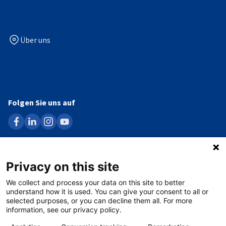
Über uns
Folgen Sie uns auf
facebook
linkedin
instagram
youtube
Datenschutzerklärung
Privacy on this site
Impressum
We collect and process your data on this site to better
understand how it is used. You can give your consent to all or
Cookie Policy
selected purposes, or you can decline them all. For more
information, see our privacy policy.
Compliance