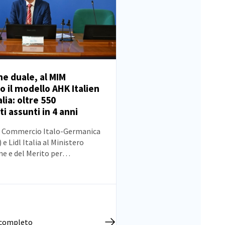
e duale, al MIM
 il modello AHK Italien
alia: oltre 550
i assunti in 4 anni
i Commercio Italo-Germanica
 e Lidl Italia al Ministero
ne e del Merito per
ormazione duale e rafforzare
ione tra istituzioni e imprese.
l modello di alto
o sviluppato da AHK Italien
demy e il caso di successo “Lidl
”: oltre 550 apprendisti
o completo