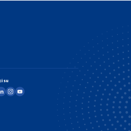
i su
ook
inkedin
instagram
youtube