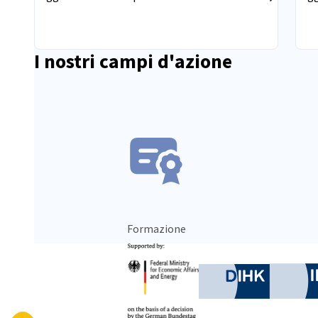
I nostri campi d'azione
Vai a precedente
Vai al prossimo
Formazione
Partner
Federal Ministry for Eco
German C