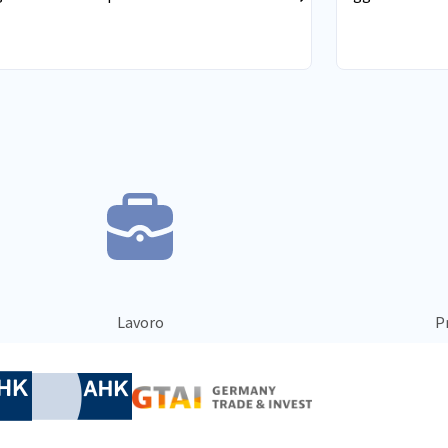
assunti e più
in tutta Itali
Lavoro
Pr
nomic Affairs and Energy
Chamber of Commerce and Industry
hamber of Commerce and Industry
AHK.de
Germany Trade & In