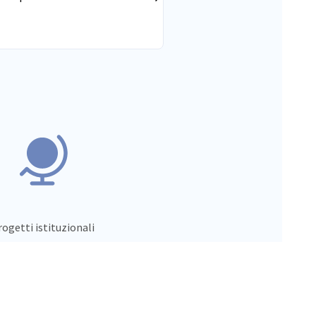
 di 630 tutor aziendali formati
a.
ogetti istituzionali
vest