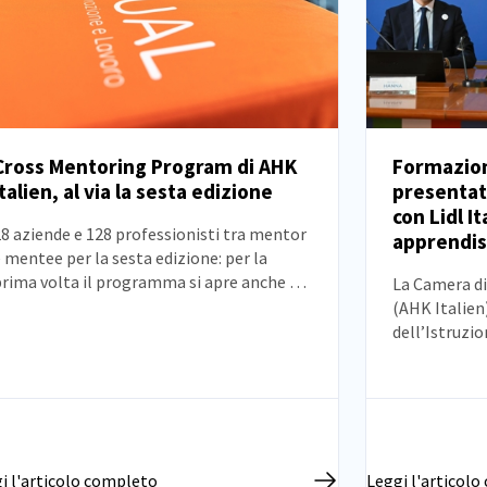
Formazion
Cross Mentoring Program di AHK
presentato
Italien, al via la sesta edizione
NOTIZIE
NOTIZIE
con Lidl It
8 aziende e 128 professionisti tra mentor
apprendist
 mentee per la sesta edizione: per la
prima volta il programma si apre anche a
La Camera d
entee uomini. In sei edizioni, oltre 670
(AHK Italien)
artecipanti e 73 aziende coinvolte.
dell’Istruzio
promuovere f
la collaboraz
Presentato i
apprendistat
negli ITS Aca
2 your career
i l'articolo completo
Leggi l'articol