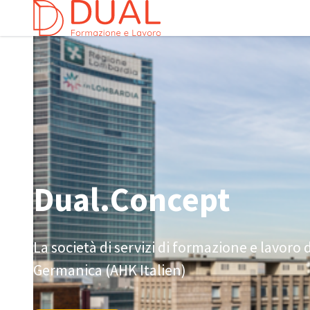
Chi
Dual.Concept
Dual.Concept
Italian
La società di servizi di formazione e lavoro
Germanica (AHK Italien)