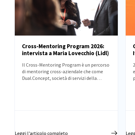
Cross-Mentoring Program 2026:
intervista a Maria Lovecchio (Lidl)
NOTIZIE
Il Cross-Mentoring Program è un percorso
2
di mentoring cross-aziendale che come
e
Dual.Concept, società di servizi della
Camera di Commercio Italo-Germanica
m
(AHK Italien), abbiamo inaugurato nel
p
2021 per sostenere lo sviluppo delle
persone e la parità nei ruoli di
responsabilità.
Leggi l'articolo completo
Legg