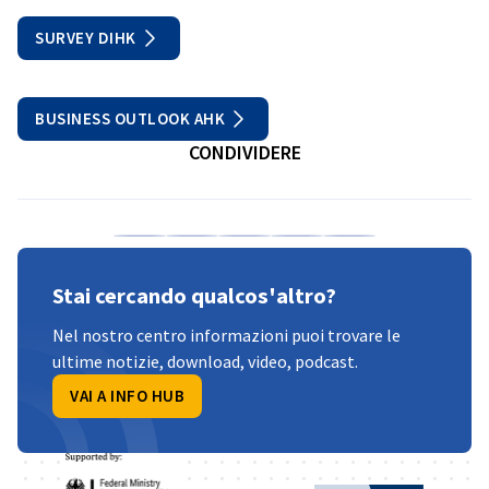
SURVEY DIHK
BUSINESS OUTLOOK AHK
CONDIVIDERE
Condividi su Facebook
Condividi su LinkedIn
Condividi su X
Condividi su Xing
Copia URL negli a
Stai cercando qualcos'altro?
Nel nostro centro informazioni puoi trovare le
ultime notizie, download, video, podcast.
VAI A INFO HUB
Partner
Federal Ministry for Economic Affairs and 