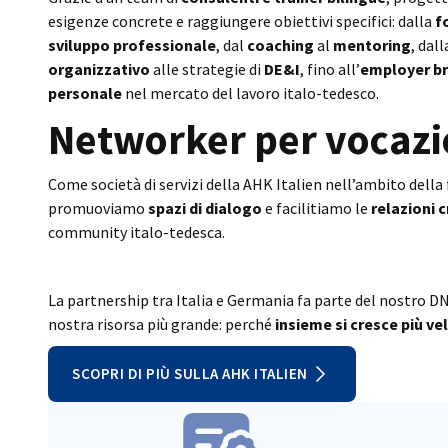
esigenze concrete e raggiungere obiettivi specifici: dalla
f
sviluppo professionale
, dal
coaching
al
mentoring
, dal
organizzativo
alle strategie di
DE&I
, fino all’
employer b
personale
nel mercato del lavoro italo-tedesco.
Networker per vocaz
Come società di servizi della AHK Italien nell’ambito della
promuoviamo
spazi di dialogo
e facilitiamo le
relazioni 
community italo-tedesca.
La partnership tra Italia e Germania fa parte del nostro DN
nostra risorsa più grande: perché
insieme si cresce più v
SCOPRI DI PIÙ SULLA AHK ITALIEN