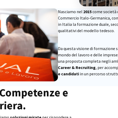
Nasciamo nel
2015
come società d
Commercio Italo-Germanica, con
in Italia la formazione duale, sec
qualitativi del modello tedesco.
Da questa visione di formazione 
mondo del lavoro e delle imprese
una proposta completa negli am
Career & Recruiting
, per accom
e candidati
in un percorso struttu
 Competenze e
riera.
tiamo
soluzioni mirate
per rispondere a