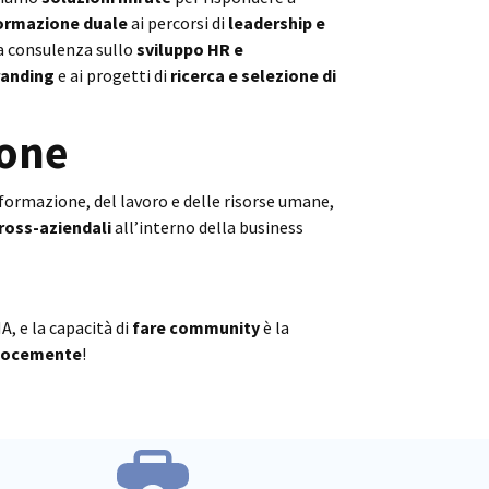
ormazione duale
ai percorsi di
leadership e
la consulenza sullo
sviluppo HR e
randing
e ai progetti di
ricerca e selezione di
ione
 formazione, del lavoro e delle risorse umane,
cross-aziendali
all’interno della business
A, e la capacità di
fare community
è la
elocemente
!