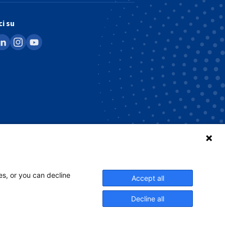
i su
ook
inkedin
instagram
youtube
es, or you can decline
Accept all
Decline all
li di Contratto (CGC)
UNI/PdR 125:2022