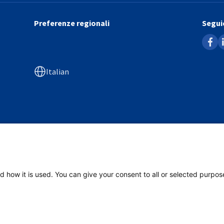
Preferenze regionali
Seguic
faceb
l
Italian
Dual.Concept
d how it is used. You can give your consent to all or selected purpos
y
Imprint
Cookie Policy
Compliance
ISO 9001:2015
Condizioni Genera