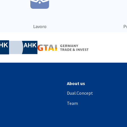
Lavoro
Pr
nomic Affairs and Energy
Chamber of Commerce and Industry
hamber of Commerce and Industry
AHK.de
Germany Trade & In
About us
Dual.Concept
Team