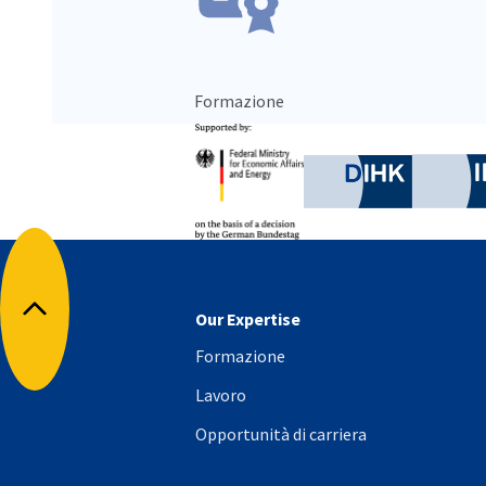
Formazione
Partner
Federal Ministry for Eco
German C
Our Expertise
Torna all'inizio
Formazione
Lavoro
Opportunità di carriera