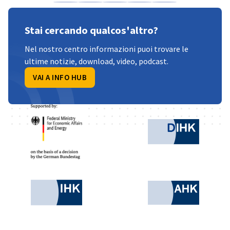
Condividi su Facebook
Condividi su LinkedIn
Condividi su X
Condividi su Xing
Copia URL negli a
Stai cercando qualcos'altro?
Nel nostro centro informazioni puoi trovare le
ultime notizie, download, video, podcast.
VAI A INFO HUB
Partner
Federal Ministry for Economic Affairs and 
German 
Chamber of Commerce and Industry
AHK.de