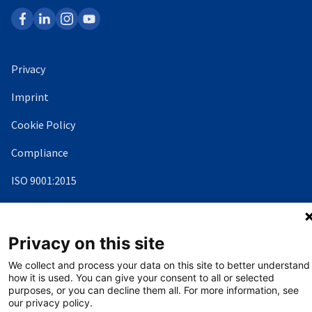
facebook
linkedin
instagram
youtube
Privacy
Imprint
Cookie Policy
Compliance
ISO 9001:2015
Condizioni Generali di Contratto (CGC)
UNI/PdR 125:2022
Privacy on this site
We collect and process your data on this site to better understand
how it is used. You can give your consent to all or selected
©
Copyright - 2026 AHK
purposes, or you can decline them all. For more information, see
our privacy policy.