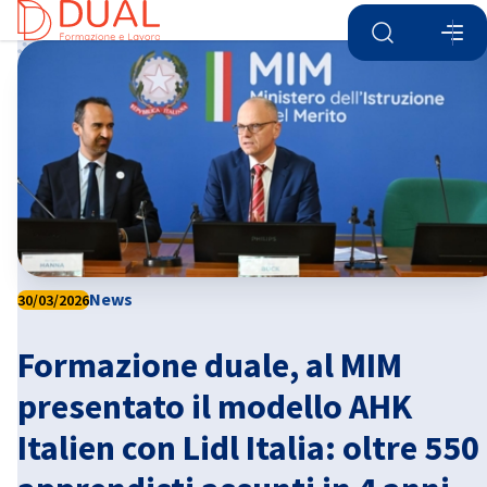
Aprire la ricer
Apri
Chi
News
30/03/2026
Formazione duale, al MIM
Italian
presentato il modello AHK
Italien con Lidl Italia: oltre 550