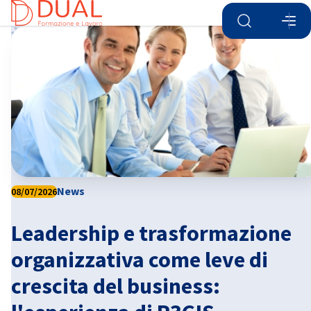
Aprire la ricer
Apri
Chi
News
08/07/2026
Leadership e trasformazione
Italian
organizzativa come leve di
crescita del business: