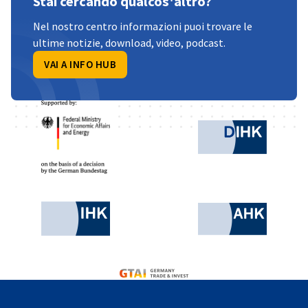
Stai cercando qualcos'altro?
Nel nostro centro informazioni puoi trovare le
ultime notizie, download, video, podcast.
VAI A INFO HUB
Partner
Federal Ministry for Economic Affairs and 
German 
Chamber of Commerce and Industry
AHK.de
Germany Trade & Invest