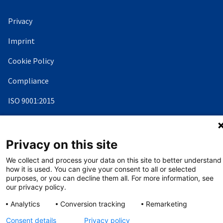
Privacy
Imprint
Cookie Policy
Compliance
ISO 9001:2015
Condizioni Generali di Contratto (CGC)
UNI/PdR 125:2022
Privacy on this site
We collect and process your data on this site to better understand
how it is used. You can give your consent to all or selected
©
Copyright - 2026 AHK
purposes, or you can decline them all. For more information, see
our privacy policy.
Analytics
Conversion tracking
Remarketing
Consent details
Privacy policy