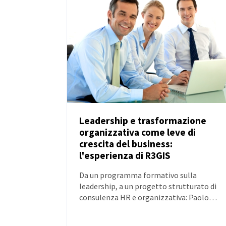
Leadership e trasformazione
organizzativa come leve di
NOTIZIE
crescita del business:
l'esperienza di R3GIS
Da un programma formativo sulla
leadership, a un progetto strutturato di
consulenza HR e organizzativa: Paolo
Viskanic, CEO di R3GIS, racconta l’impatto
di questo percorso sulla crescita