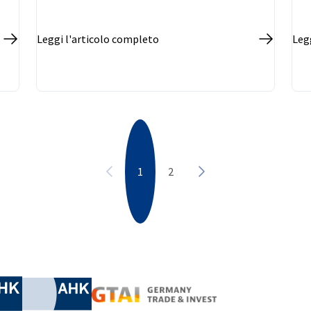
Leggi l'articolo completo
Leg
1
2
Precedente
Successivo
nomic Affairs and Energy
Chamber of Commerce and Industry
hamber of Commerce and Industry
AHK.de
Germany Trade & In