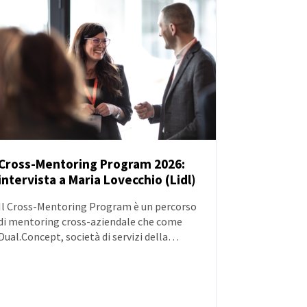
Cross-Mentoring Program 2026:
intervista a Maria Lovecchio (Lidl)
NOTIZIE
Il Cross-Mentoring Program è un percorso
di mentoring cross-aziendale che come
Dual.Concept, società di servizi della
Camera di Commercio Italo-Germanica
(AHK Italien), abbiamo inaugurato nel
2021 per sostenere lo sviluppo delle
persone e la parità nei ruoli di