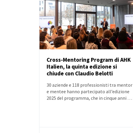
Cross-Mentoring Program di AHK
Italien, la quinta edizione si
NOTIZIE
chiude con Claudio Belotti
30 aziende e 118 professionisti tra mentor
e mentee hanno partecipato all’edizione
2025 del programma, che in cinque anni ha
coinvolto complessivamente oltre 520
persone e 65 aziende. A chiusura
dell’edizione, il keynote di Claudio Belotti
con l’invito a ‘restare umani’ nell’era
dell’AI.