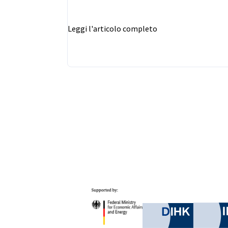
Leggi l'articolo completo
Partner
Federal Ministry for Eco
German C