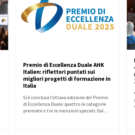
Premio di Eccellenza Duale AHK
Italien: riflettori puntati sui
NOTIZIE
migliori progetti di formazione in
Italia
Si è conclusa l’ottava edizione del Premio
di Eccellenza Duale: quattro le categorie
premiate e tre le menzioni speciali. Dal
2018 il Premio ha coinvolto oltre 330
progetti duali e quasi 300 aziende.