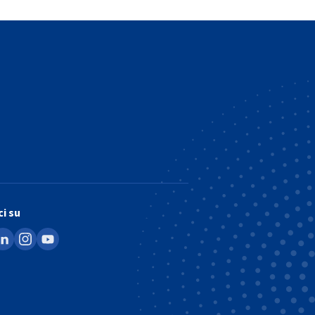
i su
ook
inkedin
instagram
youtube