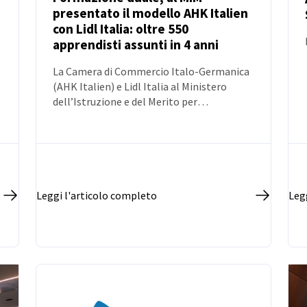
presentato il modello AHK Italien
NOTIZIE
con Lidl Italia: oltre 550
apprendisti assunti in 4 anni
La Camera di Commercio Italo-Germanica
(AHK Italien) e Lidl Italia al Ministero
dell’Istruzione e del Merito per
promuovere formazione duale e rafforzare
la collaborazione tra istituzioni e imprese.
Presentato il modello di alto
apprendistato sviluppato da AHK Italien
negli ITS Academy e il caso di successo “Lidl
2 your career”: oltre 550 apprendisti
Leggi l'articolo completo
Leg
assunti e più di 630 tutor aziendali formati
in tutta Italia.