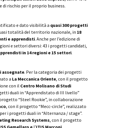
di rischio per il proprio business.
ficato e dato visibilità a
quasi 300 progetti
quasi totalità del territorio nazionale, in
18
enti e apprendisti
. Anche per l’edizione di
oni e settori diversi: 43 i progetti candidati,
pprendisti in 14 regioni e 15 settori
.
li assegnate
. Per la categoria dei progetti
gnato a
La Meccanica Oriente
, con il progetto
zione con il
Centro Molisano di Studi
etti duali in “Apprendistato di III livello”
l progetto “Steel Rookie”, in collaborazione
nco
, con il progetto “Mecc-circle”, realizzato
per i progetti duali in “Alternanza / stage”.
eting Research Systems
, con il progetto
IISS Gemellaro e
l’
ITIS Marconi
.