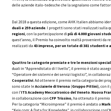
delle aziende italo-tedesche che la segnalano come fattore 
Dal 2018 a questa edizione, come AHK Italien abbiamo identi
duali e 259 aziende
. I progetti sono stati realizzati sulla 
regioni
, con la partecipazione di
più di 4.000 giovani stud
quest’anno, il Premio ha coinvolto realtà provenienti da regi
realizzati da
43 imprese, per un totale di 381 studenti e a
Quattro le categorie premiate e tre le menzioni specia
duali in “Apprendistato di I livello”, il premio è stato asse
“Operatore dei sistemi e dei servizi logistici”, in collabora
Cooperativi
. Ad ottenere il premio nella categoria dei prog
sono state le
Acciaierie di Verona
(
Gruppo Pittini
), con i
con l’
ITS Academy Meccatronico del Veneto
.
Nuova Fra
in collaborazione con
CFP Trissino
, ha ottenuto il premio 
Per la categoria “Microimprese” il premio è andato a
Mark
“Keix.com: A Data for Knowledge", in collaborazione conl’