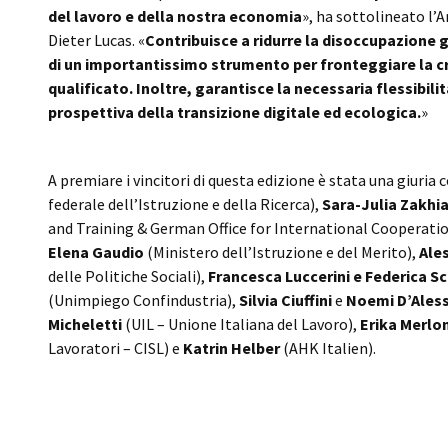
del lavoro e della nostra economia
», ha sottolineato l’
Dieter Lucas. «
Contribuisce a ridurre la disoccupazione g
di un importantissimo strumento per fronteggiare la 
qualificato. Inoltre, garantisce la necessaria flessibili
prospettiva della transizione digitale ed ecologica.
»
A premiare i vincitori di questa edizione è stata una giuria
federale dell’Istruzione e della Ricerca),
Sara-Julia Zakhi
and Training & German Office for International Cooperatio
Elena Gaudio
(Ministero dell’Istruzione e del Merito),
Ale
delle Politiche Sociali),
Francesca Luccerini e Federica S
(Unimpiego Confindustria),
Silvia Ciuffini
e
Noemi D’Ales
Micheletti
(UIL – Unione Italiana del Lavoro),
Erika Merlo
Lavoratori – CISL) e
Katrin Helber
(AHK Italien).