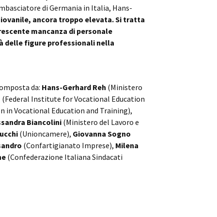
Ambasciatore di Germania in Italia, Hans-
iovanile, ancora troppo elevata. Si tratta
crescente mancanza di personale
tà delle figure professionali nella
 composta da:
Hans-Gerhard Reh
(Ministero
a
(Federal Institute for Vocational Education
n in Vocational Education and Training),
ssandra Biancolini
(Ministero del Lavoro e
cucchi
(Unioncamere),
Giovanna Sogno
sandro
(Confartigianato Imprese),
Milena
ne
(Confederazione Italiana Sindacati