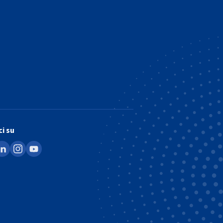
i su
ook
inkedin
instagram
youtube