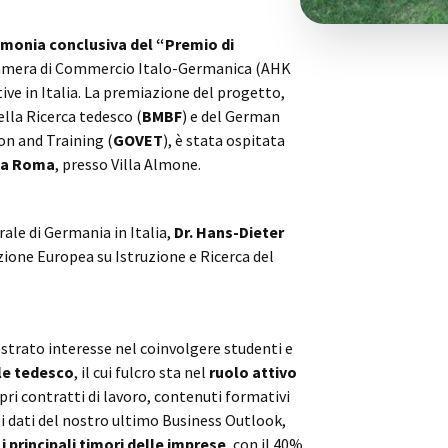
imonia conclusiva del “Premio di
 Camera di Commercio Italo-Germanica (AHK
tive in Italia. La premiazione del progetto,
ella Ricerca tedesco (
BMBF
) e del German
on and Training (
GOVET
), è stata ospitata
a a Roma
, presso Villa Almone.
rale di Germania in Italia,
Dr. Hans-Dieter
zione Europea su Istruzione e Ricerca del
ostrato interesse nel coinvolgere studenti e
le tedesco
, il cui fulcro sta nel
ruolo attivo
opri contratti di lavoro, contenuti formativi
o i dati del nostro ultimo Business Outlook,
i principali timori delle imprese
, con il 40%