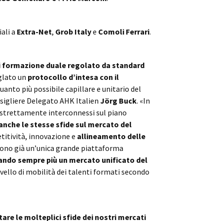
iali a
Extra-Net
,
Grob Italy
e
Comoli Ferrari
.
i formazione duale regolato da standard
iglato un
protocollo d’intesa con il
uanto più possibile capillare e unitario del
nsigliere Delegato AHK Italien
Jörg Buck
. «In
o strettamente interconnessi sul piano
anche le stesse sfide sul mercato del
etitività, innovazione e
allineamento delle
 sono già un’unica grande piattaforma
ando sempre più un mercato unificato del
ivello di mobilità dei talenti formati secondo
tare le molteplici sfide dei nostri mercati