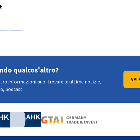
E
edIn
su X
dividi su Xing
Copia URL negli appunti
ando qualcos'altro?
VAI
tro informazioni puoi trovare le ultime notizie,
o, podcast.
nomic Affairs and Energy
Chamber of Commerce and Industry
hamber of Commerce and Industry
AHK.de
Germany Trade & In