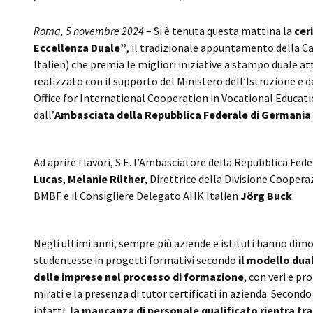
Roma, 5 novembre 2024
– Si è tenuta questa mattina la
cer
Eccellenza Duale”
, il tradizionale appuntamento della
Italien) che premia le migliori iniziative a stampo duale at
realizzato con il supporto del Ministero dell’Istruzione e d
Office for International Cooperation in Vocational Educati
dall’
Ambasciata della Repubblica Federale di Germani
Ad aprire i lavori, S.E. l’Ambasciatore della Repubblica Fede
Lucas
,
Melanie Rüther
, Direttrice della Divisione Coopera
BMBF e il Consigliere Delegato AHK Italien
Jörg Buck
.
Negli ultimi anni, sempre più aziende e istituti hanno dim
studentesse in progetti formativi secondo
il modello dua
delle imprese nel processo di formazione
, con veri e pr
mirati e la presenza di tutor certificati in azienda. Second
infatti,
la mancanza di personale qualificato rientra tra 